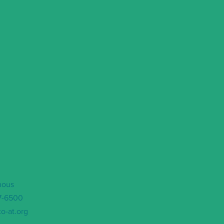
nous
97-6500
o-at.org