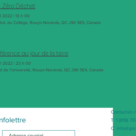
e Zéro Déchet
il 2022
|
13 h 00
lvd. du Collège, Rouyn-Noranda, QC J9X 5E5, Canada
érence au jour de la terre
il 2022
|
23 h 00
d de l'Université, Rouyn-Noranda, QC J9X 5E4, Canada
Contactez-
nfolettre
T: 1 (819) 7
C:
info@gec