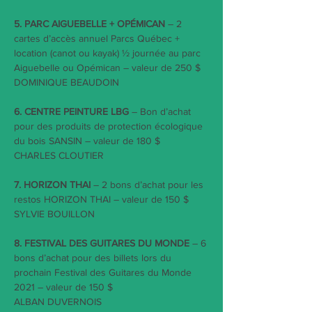
5. PARC AIGUEBELLE + OPÉMICAN
 – 2 
cartes d’accès annuel Parcs Québec + 
location (canot ou kayak) ½ journée au parc 
Aiguebelle ou Opémican – valeur de 250 $
DOMINIQUE BEAUDOIN
6. CENTRE PEINTURE LBG
 – Bon d’achat 
pour des produits de protection écologique 
du bois SANSIN – valeur de 180 $
CHARLES CLOUTIER
7. HORIZON THAI 
– 2 bons d’achat pour les 
restos HORIZON THAI – valeur de 150 $
SYLVIE BOUILLON
8. FESTIVAL DES GUITARES DU MONDE
 – 6 
bons d’achat pour des billets lors du 
prochain Festival des Guitares du Monde 
2021 – valeur de 150 $
ALBAN DUVERNOIS