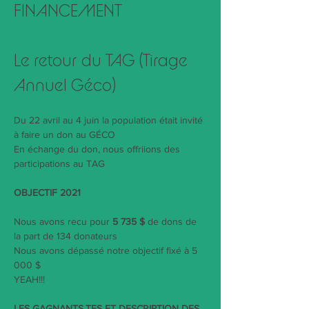
FINANCEMENT
Le retour du TAG (Tirage 
Annuel Géco)
Du 22 avril au 4 juin la population était invité 
à faire un don au GÉCO
En échange du don, nous offriions des 
participations au TAG
OBJECTIF 2021
Nous avons recu pour 
5 735 $
 de dons de 
la part de 134 donateurs

Nous avons dépassé notre objectif fixé à 5 
000 $

YEAH!!!

LES GAGNANTS.TES ET DESCRIPTION DES 