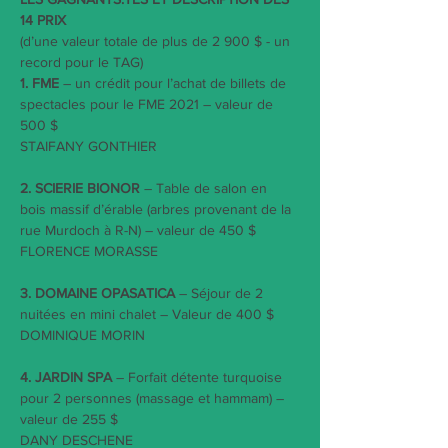
14 PRIX
(d’une valeur totale de plus de 2 900 $ - un 
record pour le TAG)
1. FME
 – un crédit pour l’achat de billets de 
spectacles pour le FME 2021 – valeur de 
500 $
STAIFANY GONTHIER
2. SCIERIE BIONOR
 – Table de salon en 
bois massif d’érable (arbres provenant de la 
rue Murdoch à R-N) – valeur de 450 $
FLORENCE MORASSE
3. DOMAINE OPASATICA
 – Séjour de 2 
nuitées en mini chalet – Valeur de 400 $
DOMINIQUE MORIN
4. JARDIN SPA
 – Forfait détente turquoise 
pour 2 personnes (massage et hammam) – 
valeur de 255 $
DANY DESCHENE