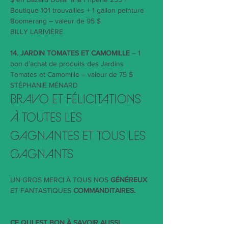
Boutique 101 trouvailles + 1 gallon peinture 
Boomerang – valeur de 95 $
BILLY LARIVIÈRE
14. JARDIN TOMATES ET CAMOMILLE
 – 1 
bon d’achat de produits des Jardins 
Tomates et Camomille – valeur de 75 $
STÉPHANIE MÉNARD   
BRAVO ET FÉLICITATIONS 
À TOUTES LES 
GAGNANTES ET TOUS LES 
GAGNANTS
UN GROS MERCI À TOUS NOS 
GÉNÉREUX
ET FANTASTIQUES 
COMMANDITAIRES.
CE QUI EST BON À SAVOIR AUSSI