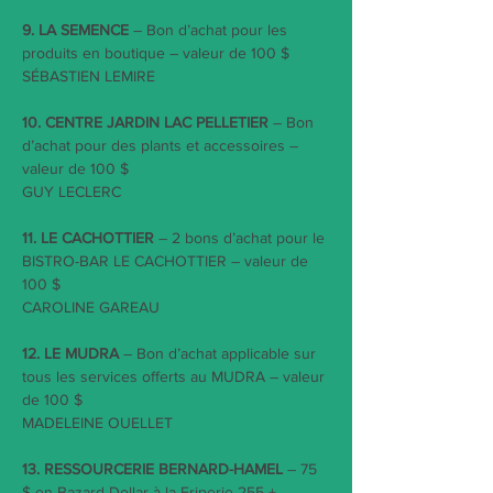
9. LA SEMENCE
 – Bon d’achat pour les 
produits en boutique – valeur de 100 $
SÉBASTIEN LEMIRE
10. CENTRE JARDIN LAC PELLETIER
 – Bon 
d’achat pour des plants et accessoires – 
valeur de 100 $
GUY LECLERC
11. LE CACHOTTIER
 – 2 bons d’achat pour le 
BISTRO-BAR LE CACHOTTIER – valeur de 
100 $
CAROLINE GAREAU
12. LE MUDRA
 – Bon d’achat applicable sur 
tous les services offerts au MUDRA – valeur 
de 100 $
MADELEINE OUELLET
13. RESSOURCERIE BERNARD-HAMEL
 – 75 
$ en Bazard Dollar à la Friperie 255 + 